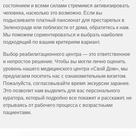
врачей и медицинского персонала, регулярный
состоянием и всеми силами стремимся активизировать
мониторинг хронических заболеваний (например,
человека, насколько это возможно. Если вы
контроль уровня сахара при диабете или
подыскиваете платный пансионат для престарелых в
артериального давления при гипертонии), а также
Зеленограде или поблизости от дома, обратитесь к нам.
своевременное проведение инъекций, перевязок и
Мы поможем сориентироваться и выбрать наиболее
других процедур. Для маломобильных постояльцев
подходящий по вашим критериям вариант.
предоставляется помощь в повседневных делах,
Выбор реабилитационного центра — это ответственное
включая гигиену, прием пищи и передвижение. Особое
и непростое решение. Чтобы вы могли лично оценить
внимание уделяется организации лечебного питания,
уровень нашего медицинского центра «Свой Дом», мы
профилактике пролежней и инфекций, а также
предлагаем посетить нас с ознакомительным визитом.
реабилитационным программам, которые включают
Пожалуйста, согласовывайте время экскурсии заранее.
ЛФК и физиотерапию.
Это позволит нам выделить для вас персонального
куратора, который подробно все покажет и расскажет, не
отрываясь от рабочего процесса с возрастными
пациентами.