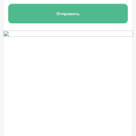
1 150 ₽
Пансионат для пожилых с деменцией
Отправить
1 100 ₽
Пансионат для престарелых с артрозом
1 150 ₽
Пансионат для больных инсультом
1 200 ₽