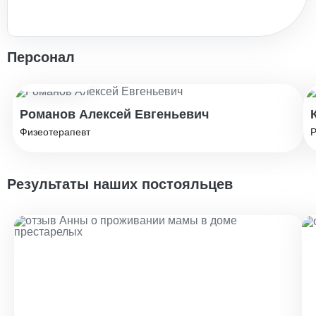
Персонал
Стаж: 10 лет
Романов Алексей Евгеньевич
Физеотерапевт
Р
Результаты наших постояльцев