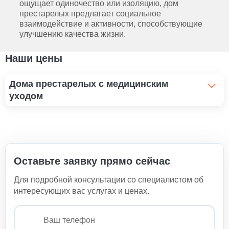
ощущает одиночество или изоляцию, дом
престарелых предлагает социальное
взаимодействие и активности, способствующие
улучшению качества жизни.
Наши цены
Дома престарелых с медицинским
уходом
Пансионат для престарелых с неврозом
1 100 ₽
Пансионат для пожилых с болезнью Альцгеймера
Оставьте заявку прямо сейчас
1 100 ₽
Для подробной консультации со специалистом об
Пансионат для лежачих больных
интересующих вас услугах и ценах.
1 300 ₽
Пансионат для пожилых с болезнью Паркинсона