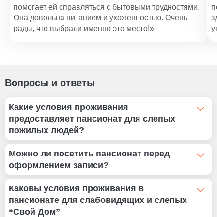
помогает ей справляться с бытовыми трудностями.
п
Она довольна питанием и ухоженностью. Очень
з
рады, что выбрали именно это место!»
у
Вопросы и ответы
Какие условия проживания
предоставляет пансионат для слепых
пожилых людей?
Пансионат для слепых пожилых предоставляет
Можно ли посетить пансионат перед
безопасные и комфортные условия, учитывающие
оформлением записи?
потребности людей с нарушением зрения.
Проживание включает специальные системы
Да, родственники и сам пожилой человек могут
Каковы условия проживания в
оповещения и ориентации, поручни для поддержки,
посетить пансионат для слепых пожилых перед
пансионате для слабовидящих и слепых
удобную планировку комнат без порогов и острых
оформлением записи. Такой визит позволяет
“Свой Дом”