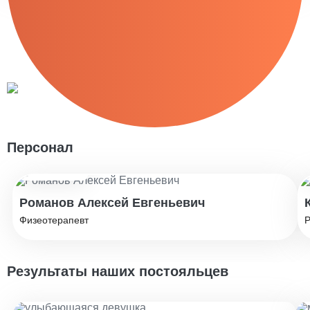
Персонал
Стаж: 10 лет
Романов Алексей Евгеньевич
Физеотерапевт
Р
Результаты наших постояльцев