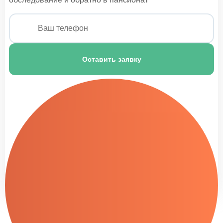
Уход за послеоперационным больным
1 350 ₽
Уход за тяжелобольными
Оставить заявку
1 500 ₽
Уход за пациентами с заболеванием
мочевыделительной системы
1 100 ₽
Уход за больными туберкулезом
1 150 ₽
Уход для пожилых с деменцией
1 000 ₽
Уход за коматозными больными
1 200 ₽