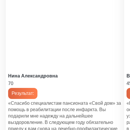
Уход за психоневрологическими больными
1 200 ₽
Уход за больным с сотрясением мозга
1 400 ₽
Уход за реанимационными больными
1 450 ₽
Уход за кардиологическими больными
1 200 ₽
Нина Александровна
В
70
4
Помощь по уходу за пожилыми людьми
1 100 ₽
Результат:
Уход за больными с рассеянным склерозом
«Спасибо специалистам пансионата «Свой дом» за
«
помощь в реабилитации после инфаркта. Вы
о
1 000 ₽
подарили мне надежду на дальнейшее
у
выздоровление. В следующем году обязательно
р
приеду к вам снова на лечебно-профилактические
в