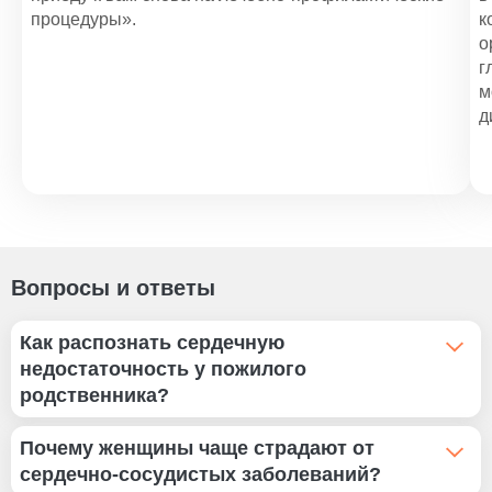
процедуры».
к
о
г
м
д
Вопросы и ответы
Как распознать сердечную
недостаточность у пожилого
родственника?
Обратите внимание на следующие признаки:
Почему женщины чаще страдают от
нарушения сердечного ритма, одышка, кашель,
сердечно-сосудистых заболеваний?
головокружение, обмороки, отеки ног, набухшие