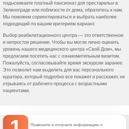
легкие упражнения, такие как прогулки на свежем
подыскиваете платный пансионат для престарелых в
воздухе, продолжительностью 30 минут не менее 5 раз
Зеленограде или поблизости от дома, обратитесь к нам.
в неделю. Также важно выделять время для отдыха и
Мы поможем сориентироваться и выбрать наиболее
релаксации, чтобы снизить уровень стресса.
подходящий по вашим критериям вариант.
Выбор реабилитационного центра — это ответственное
и непростое решение. Чтобы вы могли лично оценить
уровень нашего медицинского центра «Свой Дом», мы
предлагаем посетить нас с ознакомительным визитом.
Пожалуйста, согласовывайте время экскурсии заранее.
Это позволит нам выделить для вас персонального
куратора, который подробно все покажет и расскажет, не
отрываясь от рабочего процесса с возрастными
пациентами.
1
Позвоните и получите информацию о