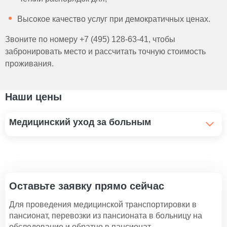
Высокое качество услуг при демократичных ценах.
Звоните по номеру +7 (495) 128-63-41, чтобы
забронировать место и рассчитать точную стоимость
проживания.
Наши цены
Медицинский уход за больным
Помощь инвалидам и уход
1 100 ₽
Уход за больным рожей
Оставьте заявку прямо сейчас
1 100 ₽
Для проведения медицинской транспортировки в
Уход за больными с трахеостомой
пансионат, перевозки из пансионата в больницу на
1 100 ₽
обследование и обратно в пансионат