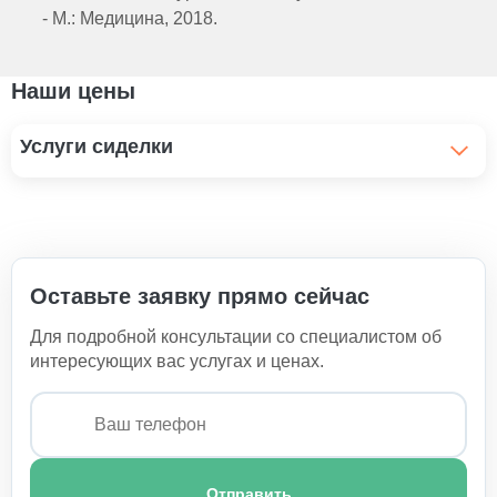
- М.: Медицина, 2018.
Наши цены
Услуги сиделки
Дневная сиделка
1 050 ₽
Сиделка инвалиду
Оставьте заявку прямо сейчас
1 100 ₽
Для подробной консультации со специалистом об
Сиделка с проживанием
интересующих вас услугах и ценах.
1 200 ₽
Сиделка для пожилого человека
1 100 ₽
Услуги мужчины-сиделки
Отправить