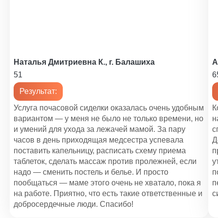
1 200 ₽
Сиделка для больного с Альцгеймером
1 100 ₽/сут.
Почасовая сиделка
Наталья Дмитриевна К., г. Балашиха
А
от 150 ₽/час
51
6
Результат:
Услуга почасовой сиделки оказалась очень удобным
К
вариантом — у меня не было не только времени, но
н
и умений для ухода за лежачей мамой. За пару
с
часов в день приходящая медсестра успевала
Д
поставить капельницу, расписать схему приема
п
таблеток, сделать массаж против пролежней, если
у
надо — сменить постель и белье. И просто
п
пообщаться — маме этого очень не хватало, пока я
п
на работе. Приятно, что есть такие ответственные и
с
добросердечные люди. Спасибо!