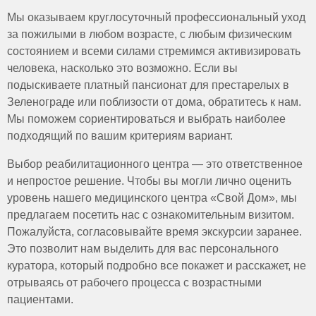
список обязанностей;
ваш близкий в силу состояния здоровья не может
хроническими заболеваниями. Услуги могут
Мы оказываем круглосуточный профессиональный уход
наличие медицинского образования;
описать свои впечатления, мы можем предложить
понадобиться:
за пожилыми в любом возрасте, с любым физическим
опыт работы, рекомендации;
Для выполнения гигиенических процедур (помощь в
организацию видеонаблюдения в помещении, где
состоянием и всеми силами стремимся активизировать
купании, смене одежды, уход за кожей).
необходимость работы в праздничные дни;
находится больной. Так вы можете в любой момент
человека, насколько это возможно. Если вы
При необходимости сопровождения на прогулке или в
наличие водительских прав и личного автомобиля,
контролировать происходящее и оценивать работу
подыскиваете платный пансионат для престарелых в
медицинское учреждение.
удаленность места проживания подопечного.
сиделки.
Зеленограде или поблизости от дома, обратитесь к нам.
Для контроля приёма лекарств в течение дня.
Мы поможем сориентироваться и выбрать наиболее
В случаях, когда родственникам нужно временно оставить
подходящий по вашим критериям вариант.
пациента под присмотром. Почасовая помощь удобна,
если постоянный уход не требуется, но есть
Выбор реабилитационного центра — это ответственное
необходимость в профессиональной поддержке на
и непростое решение. Чтобы вы могли лично оценить
несколько часов в день.
уровень нашего медицинского центра «Свой Дом», мы
предлагаем посетить нас с ознакомительным визитом.
Пожалуйста, согласовывайте время экскурсии заранее.
Это позволит нам выделить для вас персонального
куратора, который подробно все покажет и расскажет, не
отрываясь от рабочего процесса с возрастными
пациентами.